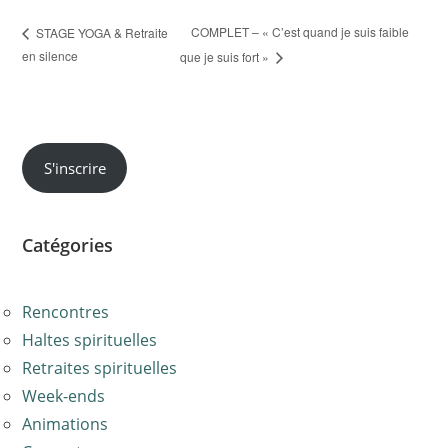
COMPLET – « C’est quand je suis faible
STAGE YOGA & Retraite
en silence
que je suis fort »
S'inscrire
Catégories
R
encon
tres
Ha
ltes spirituelle
s
Retraites spirituelles
Week-ends
Animations